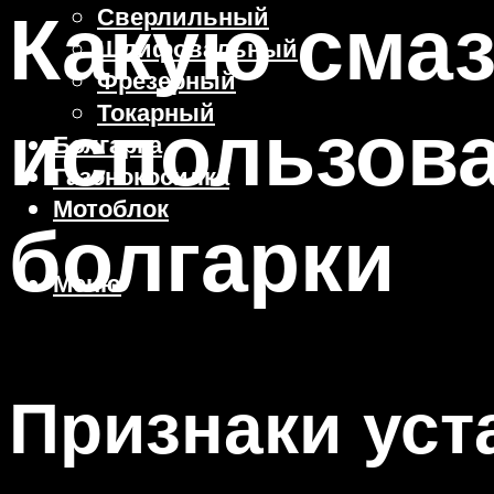
Какую смаз
Сверлильный
Шлифовальный
Фрезерный
Токарный
использова
Болгарка
Газонокосилка
Мотоблок
болгарки
Меню
Признаки уст