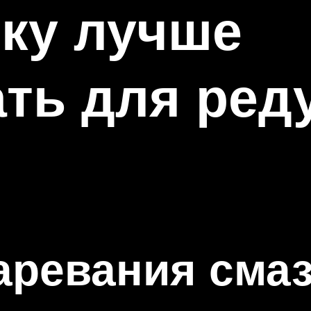
ку лучше
ть для ред
аревания сма