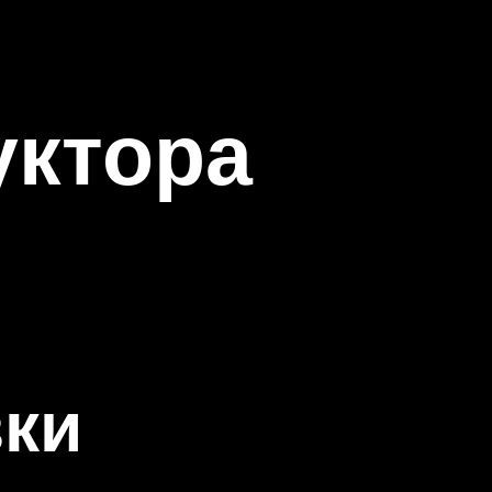
уктора
зки