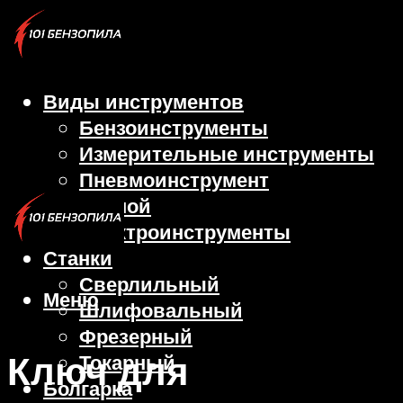
Виды инструментов
Бензоинструменты
Измерительные инструменты
Пневмоинструмент
Ручной
Электроинструменты
Станки
Сверлильный
Меню
Шлифовальный
Фрезерный
Ключ для
Токарный
Болгарка