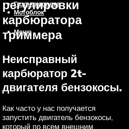
регулировки
Газонокосилка
Мотоблок
карбюратора
триммера
Меню
Неисправный
карбюратор 2t-
двигателя бензокосы.
Как часто у нас получается
запустить двигатель бензокосы,
который по всем внешним