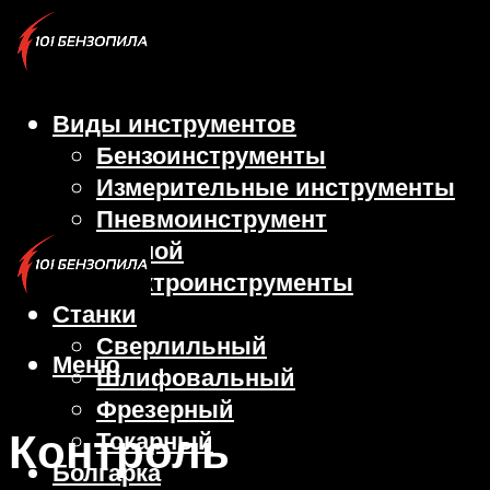
Виды инструментов
Бензоинструменты
Измерительные инструменты
Пневмоинструмент
Ручной
Электроинструменты
Станки
Сверлильный
Меню
Шлифовальный
Фрезерный
Контроль
Токарный
Болгарка