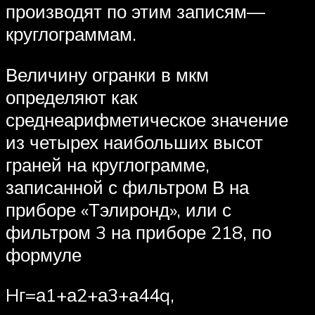
производят по этим записям—
круглограммам.
Величину огранки в мкм
определяют как
среднеарифметическое значение
из четырех наибольших высот
граней на круглограмме,
записанной с фильтром В на
приборе «Тэлиронд», или с
фильтром 3 на приборе 218, по
формуле
Hг=а1+а2+а3+а44q,