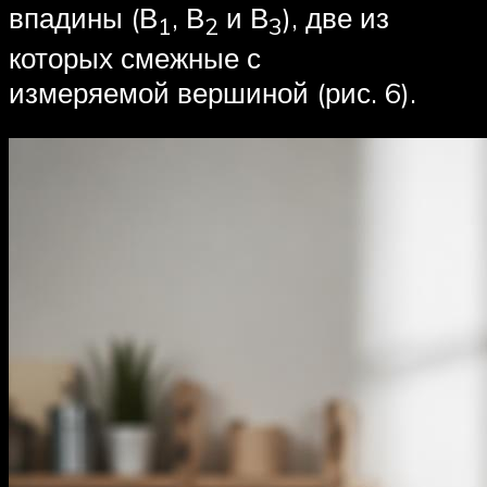
впадины (В
, В
и В
), две из
1
2
3
которых смежные с
измеряемой вершиной (рис. 6).