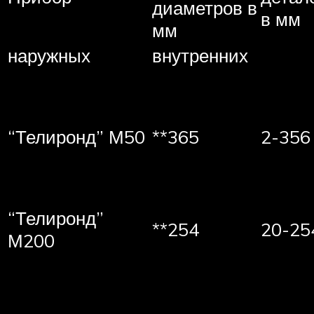
диаметров в
в мм
мм
наружных
внутренних
“Телиронд” М50
**365
2-356
“Телиронд”
**254
20-25
М200