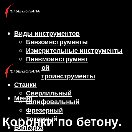
Виды инструментов
Бензоинструменты
Измерительные инструменты
Пневмоинструмент
Ручной
Электроинструменты
Станки
Сверлильный
Меню
Шлифовальный
Фрезерный
Коронки по бетону.
Токарный
Болгарка