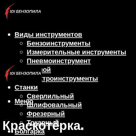
Виды инструментов
Бензоинструменты
Измерительные инструменты
Пневмоинструмент
Ручной
Электроинструменты
Станки
Сверлильный
Меню
Шлифовальный
Фрезерный
Краскотёрка.
Токарный
Болгарка