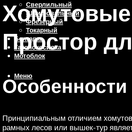
Хомутовые
Сверлильный
Шлифовальный
Фрезерный
Токарный
Простор дл
Болгарка
Газонокосилка
Мотоблок
Меню
Особенности
Принципиальным отличием хомутовых
рамных лесов или вышек-тур являет