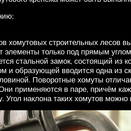
нию;
ов хомутовых строительных лесов вы
т элементы только под прямым углом
ется стальной замок, состоящий из к
м и образующей вводится одна из ск
половиной. Поворотные хомуты отлич
Они применяются в паре, причём каж
. Угол наклона таких хомутов можно 