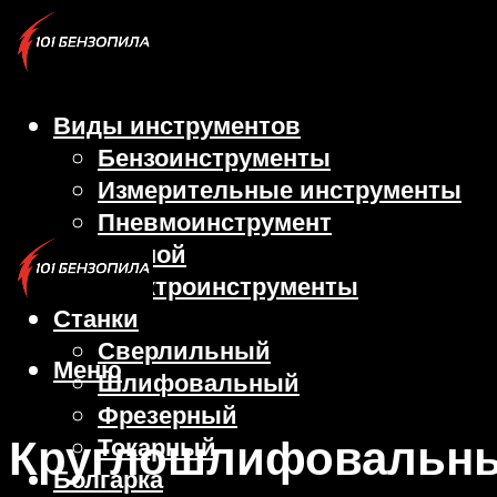
Виды инструментов
Бензоинструменты
Измерительные инструменты
Пневмоинструмент
Ручной
Электроинструменты
Станки
Сверлильный
Меню
Шлифовальный
Фрезерный
Круглошлифовальн
Токарный
Болгарка