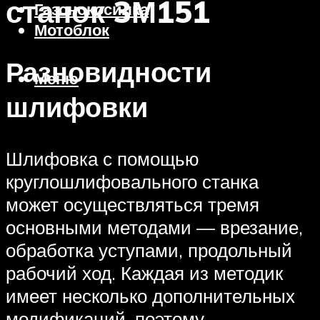
станок 3М151
Газонокосилка
Мотоблок
Разновидности
Меню
шлифовки
Шлифовка с помощью
круглошлифовального станка
может осуществляться тремя
основными методами — врезание,
обработка уступами, продольный
рабочий ход. Каждая из методик
имеет несколько дополнительных
модификаций, поэтому