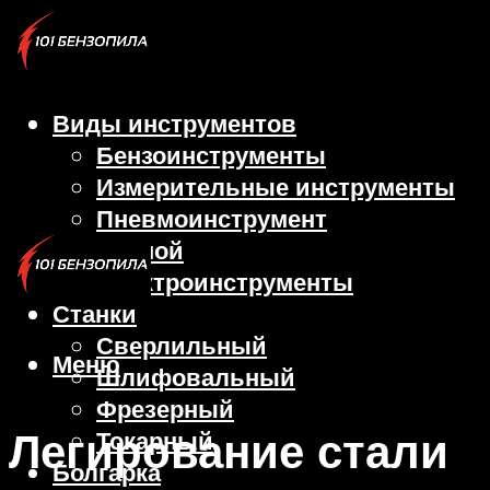
Виды инструментов
Бензоинструменты
Измерительные инструменты
Пневмоинструмент
Ручной
Электроинструменты
Станки
Сверлильный
Меню
Шлифовальный
Фрезерный
Легирование стали
Токарный
Болгарка