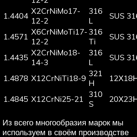
X2CrNiMo17-
316
1.4404
SUS 31
12-2
L
X6CrNiMoTi17-
316
1.4571
SUS 31
12-2
Ti
X2CrNiMo18-
316
1.4435
SUS 31
14-3
L
321
1.4878
X12CrNiTi18-9
12Х18
H
310
1.4845
X12CrNi25-21
20Х23
S
Из всего многообразия марок мы
используем в своём производстве