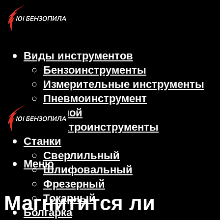
Виды инструментов
Бензоинструменты
Измерительные инструменты
Пневмоинструмент
Ручной
Электроинструменты
Станки
Сверлильный
Меню
Шлифовальный
Фрезерный
Магнитится ли
Токарный
Болгарка