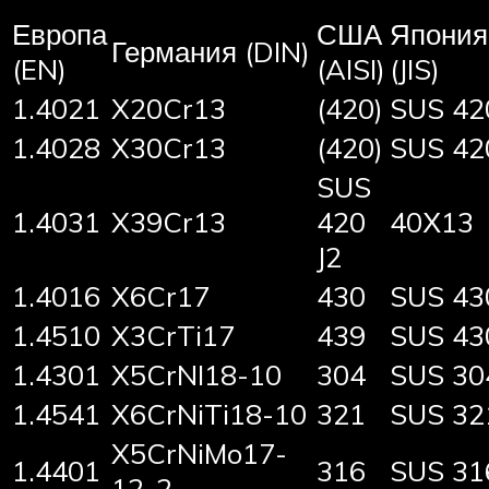
Европа
США
Япония
Германия (DIN)
(EN)
(AISI)
(JIS)
1.4021
X20Cr13
(420)
SUS 42
1.4028
X30Cr13
(420)
SUS 42
SUS
1.4031
X39Cr13
420
40Х13
J2
1.4016
X6Cr17
430
SUS 43
1.4510
X3CrTi17
439
SUS 43
1.4301
X5CrNI18-10
304
SUS 30
1.4541
X6CrNiTi18-10
321
SUS 32
X5CrNiMo17-
1.4401
316
SUS 31
12-2