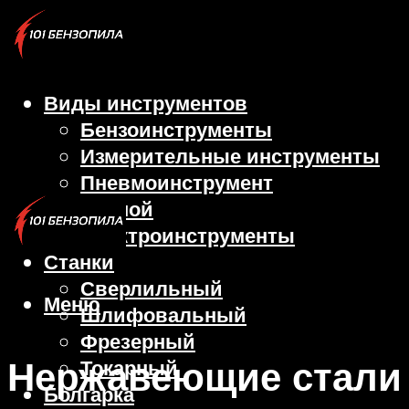
Виды инструментов
Бензоинструменты
Измерительные инструменты
Пневмоинструмент
Ручной
Электроинструменты
Станки
Сверлильный
Меню
Шлифовальный
Фрезерный
Нержавеющие стали
Токарный
Болгарка