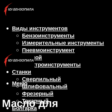
Виды инструментов
Бензоинструменты
Измерительные инструменты
Пневмоинструмент
Ручной
Электроинструменты
Станки
Сверлильный
Меню
Шлифовальный
Фрезерный
Масло для
Токарный
Болгарка