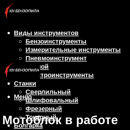
Виды инструментов
Бензоинструменты
Измерительные инструменты
Пневмоинструмент
Ручной
Электроинструменты
Станки
Сверлильный
Меню
Шлифовальный
Фрезерный
Мотоблок в работе
Токарный
Болгарка