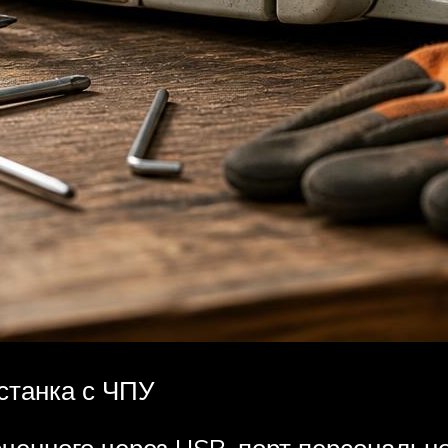
станка с ЧПУ
ченного через USB-порт персональн