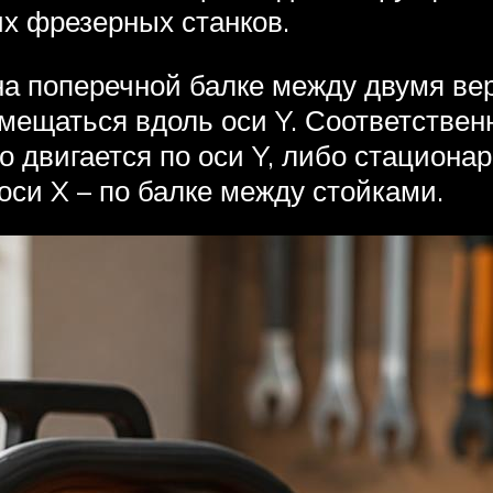
х фрезерных станков.
на поперечной балке между двумя ве
ещаться вдоль оси Y. Соответственн
бо двигается по оси Y, либо стацион
 оси X – по балке между стойками.