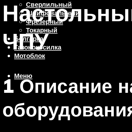
Настольны
Сверлильный
Шлифовальный
Фрезерный
Токарный
ЧПУ
Болгарка
Газонокосилка
Мотоблок
Меню
1 Описание н
оборудовани