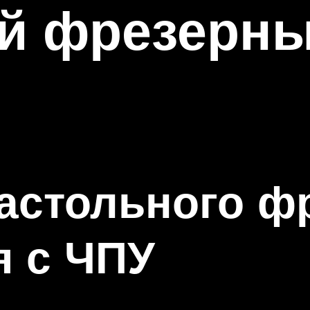
й фрезерны
астольного ф
я с ЧПУ