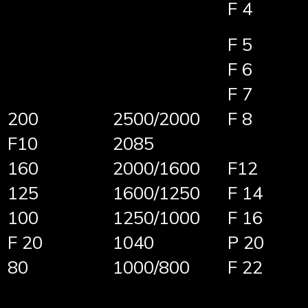
F 4
F 5
F 6
F 7
200
2500/2000
F 8
F10
2085
160
2000/1600
F12
125
1600/1250
F 14
100
1250/1000
F 16
F 20
1040
P 20
80
1000/800
F 22