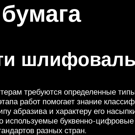
 бумага
ти шлифоваль
стерам требуются определенные тип
 этапа работ помогает знание класси
ипу абразива и характеру его насып
но используемые буквенно-цифровые 
тандартов разных стран.