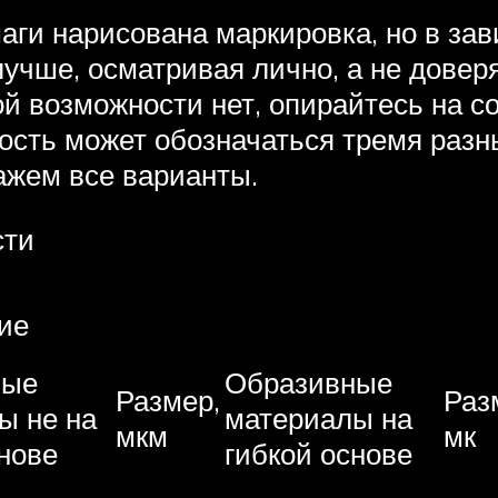
аги нарисована маркировка, но в зав
 лучше, осматривая лично, а не дов
ой возможности нет, опирайтесь на со
тость может обозначаться тремя раз
ажем все варианты.
сти
ие
ные
Образивные
Размер,
Раз
ы не на
материалы на
мкм
мк
нове
гибкой основе