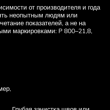
исимости от производителя и года
ерять неопытным людям или
четание показателей, а не на
ными маркировками: P 800–21,8,
мер,
Грубая зачистка швов или