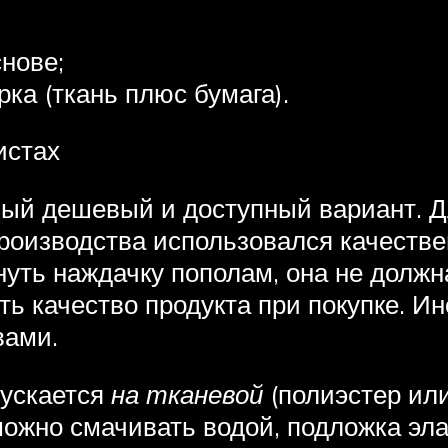
нове;
а (ткань плюс бумага).
истах
ый дешевый и доступный вариант. Д
роизводства использовался качестве
уть наждачку пополам, она не должна
ть качество продукта при покупке. И
вами.
пускается
на тканевой
(полиэстер или
жно смачивать водой, подложка элас