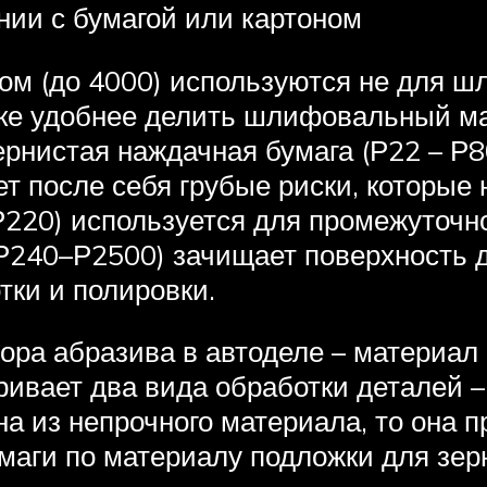
нии с бумагой или картоном
м (до 4000) используются не для шл
ке удобнее делить шлифовальный мат
ернистая наждачная бумага (Р22 – Р8
ет после себя грубые риски, которые
220) используется для промежуточно
(Р240–Р2500) зачищает поверхность д
ки и полировки.
ора абразива в автоделе – материал
вает два вида обработки деталей – 
 из непрочного материала, то она 
маги по материалу подложки для зе