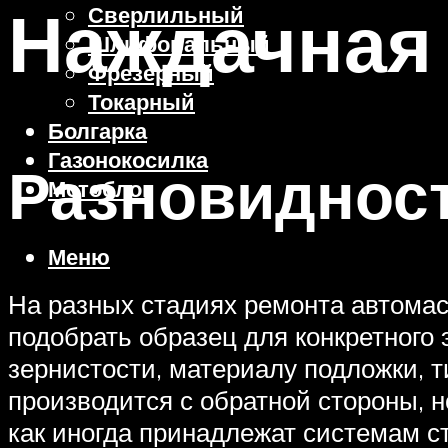
Наждачная
Сверлильный
Шлифовальный
Фрезерный
Токарный
Болгарка
Газонокосилка
Разновиднос
Мотоблок
Меню
На разных стадиях ремонта автома
подобрать образец для конкретного
зернистости, материалу подложки, т
производится с обратной стороны, 
как иногда принадлежат системам с