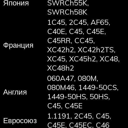
Япония
SWRCh55K,
SWRCh58K
1C45, 2C45, AF65,
C40E, C45, C45E,
C45RR, CC45,
Франция
XC42h2, XC42h2TS,
XC45, XC45h2, XC48,
XC48h2
060A47, 080M,
080M46, 1449-50CS,
Англия
1449-50HS, 50HS,
C45, C45E
1.1191, 2C45, C45,
Евросоюз
C45E, C45EC, C46