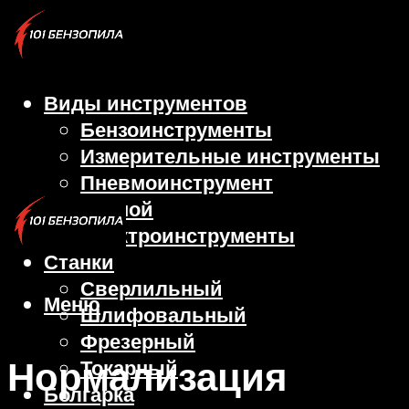
Виды инструментов
Бензоинструменты
Измерительные инструменты
Пневмоинструмент
Ручной
Электроинструменты
Станки
Сверлильный
Меню
Шлифовальный
Фрезерный
Нормализация
Токарный
Болгарка