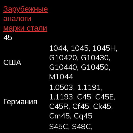
Зарубежные
аналоги
марки стали
45
1044, 1045, 1045H,
G10420, G10430,
США
G10440, G10450,
M1044
1.0503, 1.1191,
1.1193, C45, C45E,
Германия
C45R, Cf45, Ck45,
Cm45, Cq45
S45C, S48C,