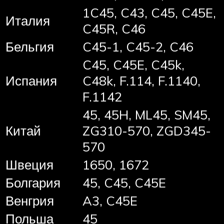
1C45, C43, C45, C45E,
Италия
C45R, C46
Бельгия
C45-1, C45-2, C46
C45, C45E, C45k,
Испания
C48k, F.114, F.1140,
F.1142
45, 45H, ML45, SM45,
Китай
ZG310-570, ZGD345-
570
Швеция
1650, 1672
Болгария
45, C45, C45E
Венгрия
A3, C45E
Польша
45