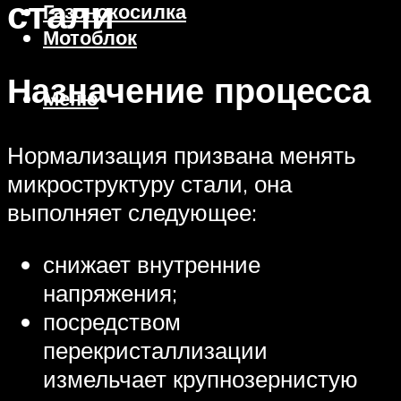
стали
Газонокосилка
Мотоблок
Назначение процесса
Меню
Нормализация призвана менять
микроструктуру стали, она
выполняет следующее:
снижает внутренние
напряжения;
посредством
перекристаллизации
измельчает крупнозернистую