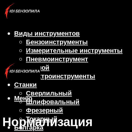
Виды инструментов
Бензоинструменты
Измерительные инструменты
Пневмоинструмент
Ручной
Электроинструменты
Станки
Сверлильный
Меню
Шлифовальный
Фрезерный
Нормализация
Токарный
Болгарка