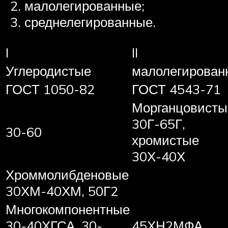
малолегированные;
среднелегированные.
I
II
Углеродистые
малолегирован
ГОСТ 1050-82
ГОСТ 4543-71
Морганцовисты
30Г-65Г,
30-60
хромистые
30Х-40Х
Хроммолибденовые
30ХМ-40ХМ, 50Г2
Многокомпонентные
30-40ХГСА, 30-
45ХН2МФА