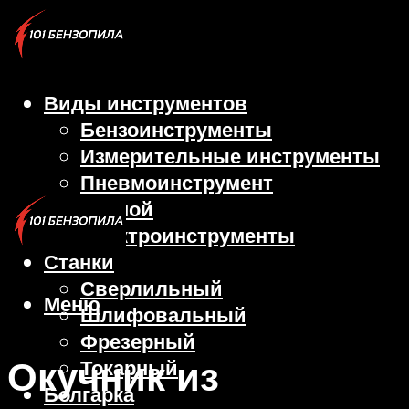
Виды инструментов
Бензоинструменты
Измерительные инструменты
Пневмоинструмент
Ручной
Электроинструменты
Станки
Сверлильный
Меню
Шлифовальный
Фрезерный
Окучник из
Токарный
Болгарка