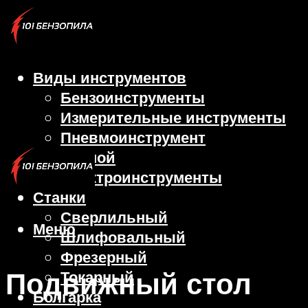
Виды инструментов
Бензоинструменты
Измерительные инструменты
Пневмоинструмент
Ручной
Электроинструменты
Станки
Сверлильный
Меню
Шлифовальный
Фрезерный
Подвижный стол
Токарный
Болгарка