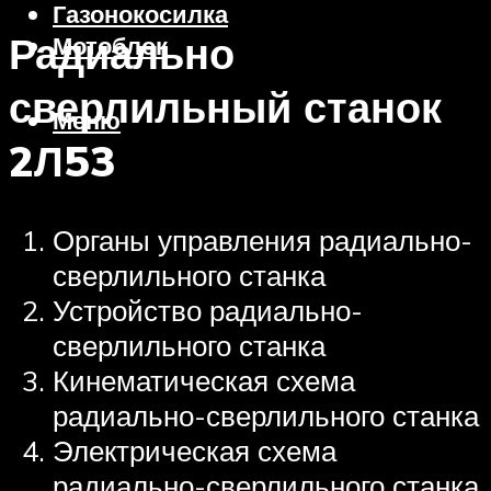
Газонокосилка
Радиально
Мотоблок
сверлильный станок
Меню
2Л53
Органы управления радиально-
сверлильного станка
Устройство радиально-
сверлильного станка
Кинематическая схема
радиально-сверлильного станка
Электрическая схема
радиально-сверлильного станка