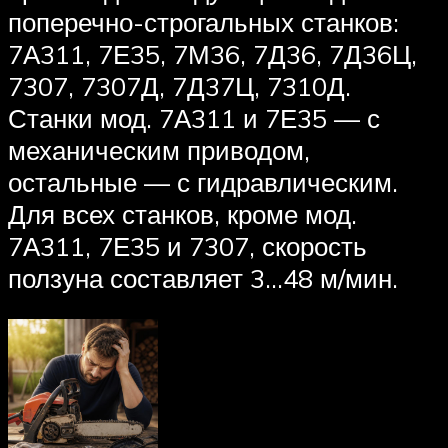
поперечно-строгальных станков:
7А311, 7Е35, 7М36, 7Д36, 7Д36Ц,
7307, 7307Д, 7Д37Ц, 7310Д.
Станки мод. 7А311 и 7Е35 — с
механическим приводом,
остальные — с гидравлическим.
Для всех станков, кроме мод.
7А311, 7Е35 и 7307, скорость
ползуна составляет 3…48 м/мин.