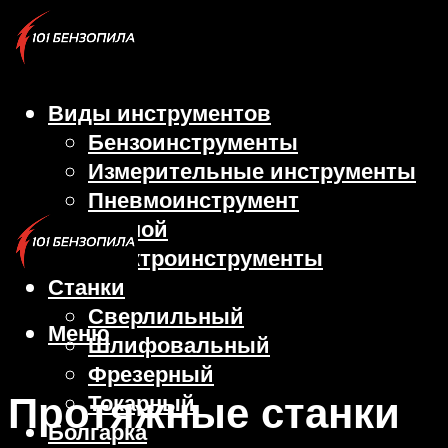
Виды инструментов
Бензоинструменты
Измерительные инструменты
Пневмоинструмент
Ручной
Электроинструменты
Станки
Сверлильный
Меню
Шлифовальный
Фрезерный
Протяжные станки
Токарный
Болгарка