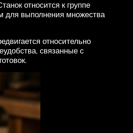
танок относится к группе
ым для выполнения множества
редвигается относительно
еудобства, связанные с
отовок.