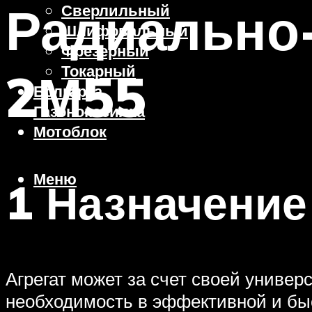
Радиально
Сверлильный
Шлифовальный
Фрезерный
Токарный
2М55
Болгарка
Газонокосилка
Мотоблок
Меню
1 Назначение
Агрегат может за счет своей универ
необходимость в эффективной и быс