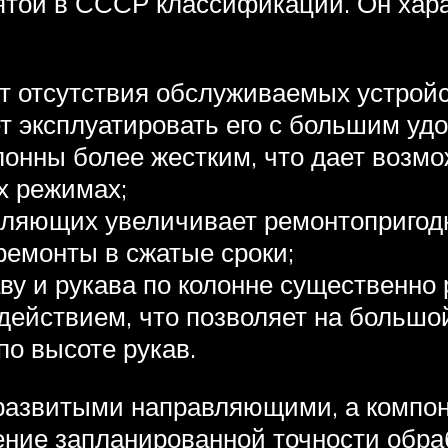
ятой в СССР классификации. Он хар
ет отсутствия обслуживаемых устройс
ет эксплуатировать его с большим уд
лонны более жестким, что дает возмо
х режимах;
вляющих увеличивает ремонтопригодн
ремонты в сжатые сроки;
аву и рукава по колонне существенно
действием, что позволяет на большой
по высоте рукав.
 развитыми направляющими, а компон
ение запланированной точности обра