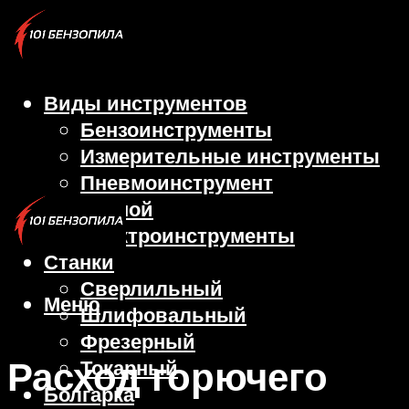
Виды инструментов
Бензоинструменты
Измерительные инструменты
Пневмоинструмент
Ручной
Электроинструменты
Станки
Сверлильный
Меню
Шлифовальный
Фрезерный
Расход горючего
Токарный
Болгарка