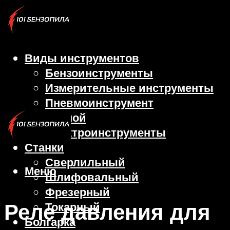
Виды инструментов
Бензоинструменты
Измерительные инструменты
Пневмоинструмент
Ручной
Электроинструменты
Станки
Сверлильный
Меню
Шлифовальный
Фрезерный
Реле давления для
Токарный
Болгарка