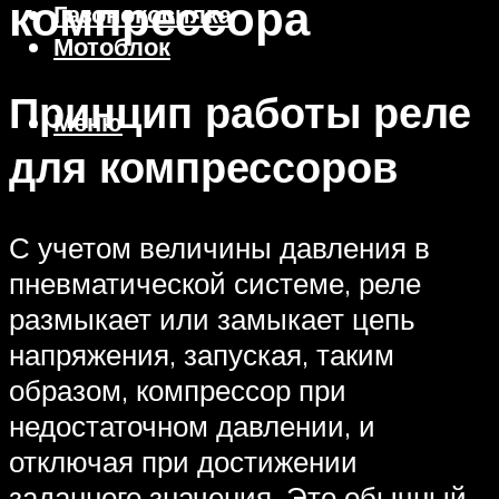
компрессора
Газонокосилка
Мотоблок
Принцип работы реле
Меню
для компрессоров
С учетом величины давления в
пневматической системе, реле
размыкает или замыкает цепь
напряжения, запуская, таким
образом, компрессор при
недостаточном давлении, и
отключая при достижении
заданного значения. Это обычный