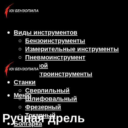
Виды инструментов
Бензоинструменты
Измерительные инструменты
Пневмоинструмент
Ручной
Электроинструменты
Станки
Сверлильный
Меню
Шлифовальный
Фрезерный
Ручная дрель
Токарный
Болгарка