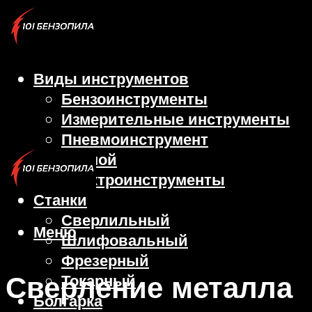
Виды инструментов
Бензоинструменты
Измерительные инструменты
Пневмоинструмент
Ручной
Электроинструменты
Станки
Сверлильный
Меню
Шлифовальный
Фрезерный
Сверление металла
Токарный
Болгарка