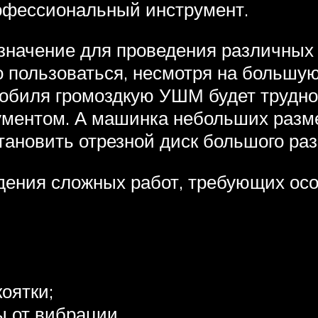
офессиональный инструмент.
значение для проведения различных 
пользоваться, несмотря на большую
мобиля громоздкую УШМ будет трудно 
ументом. А машинка небольших разме
становить отрезной диск большого ра
дения сложных работ, требующих ос
оятки;
 от вибрации.