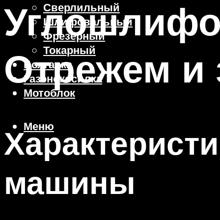
Углошлифо
Сверлильный
Шлифовальный
Фрезерный
Токарный
Отрежем и 
Болгарка
Газонокосилка
Мотоблок
Меню
Характерист
машины