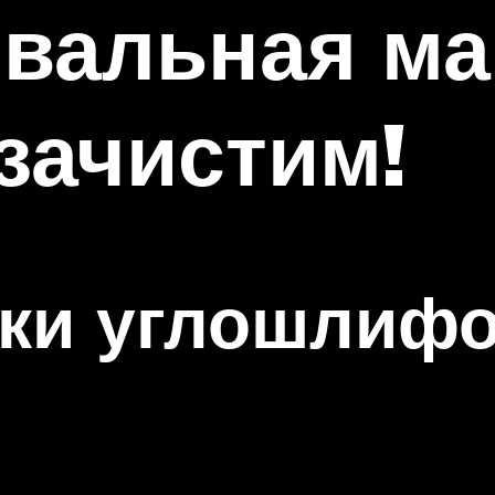
вальная ма
зачистим!
ики углошлиф