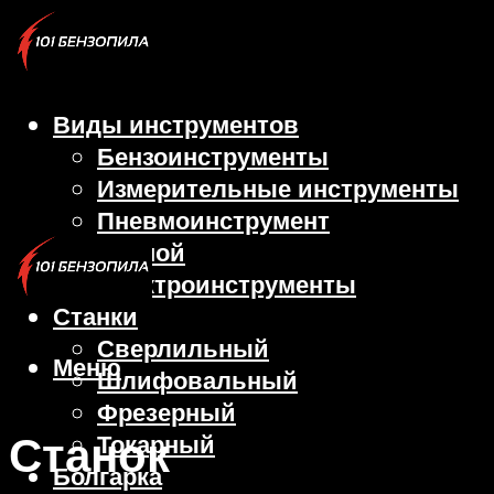
Виды инструментов
Бензоинструменты
Измерительные инструменты
Пневмоинструмент
Ручной
Электроинструменты
Станки
Сверлильный
Меню
Шлифовальный
Фрезерный
Станок
Токарный
Болгарка