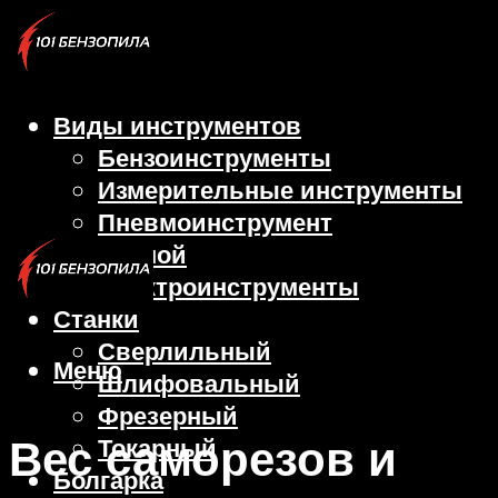
Виды инструментов
Бензоинструменты
Измерительные инструменты
Пневмоинструмент
Ручной
Электроинструменты
Станки
Сверлильный
Меню
Шлифовальный
Фрезерный
Вес саморезов и
Токарный
Болгарка