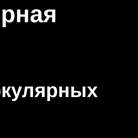
ярная
ркулярных