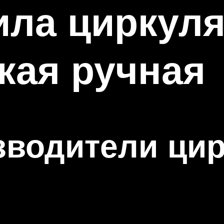
ила циркул
кая ручная
зводители ци