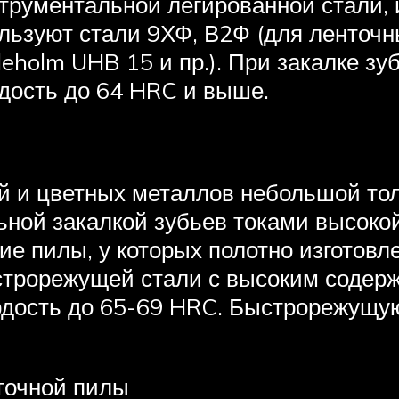
струментальной легированной стали,
ьзуют стали 9ХФ, В2Ф (для ленточных
holm UHB 15 и пр.). При закалке зу
рдость до 64 HRC и выше.
й и цветных металлов небольшой то
ьной закалкой зубьев токами высокой
 пилы, у которых полотно изготовле
ыстрорежущей стали с высоким содер
ердость до 65-69 HRC. Быстрорежущу
точной пилы