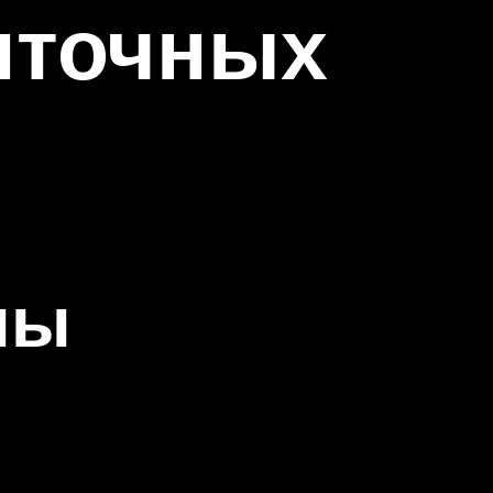
енточных
лы