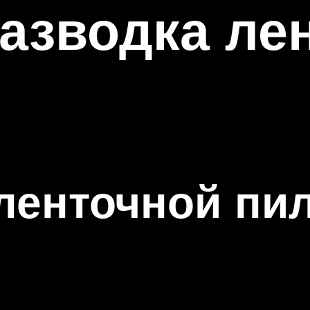
разводка л
ленточной пи