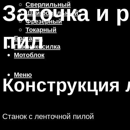
Заточка и 
Сверлильный
Шлифовальный
Фрезерный
Токарный
пил
Болгарка
Газонокосилка
Мотоблок
Меню
Конструкция 
Станок с ленточной пилой