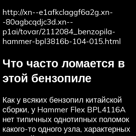
http://xn--e1afkclaggf6a2g.xn-
-80agbcqdjc3d.xn--
p1ai/tovar/2112084_benzopila-
hammer-bpl3816b-104-015.html
Что часто ломается в
этой бензопиле
Как у всяких бензопил китайской
сборки, у Hammer Flex BPL4116A
нет типичных однотипных поломок
какого-то одного узла, характерных