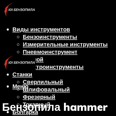
Виды инструментов
Бензоинструменты
Измерительные инструменты
Пневмоинструмент
Ручной
Электроинструменты
Станки
Сверлильный
Меню
Шлифовальный
Фрезерный
Бензопила hammer
Токарный
Болгарка