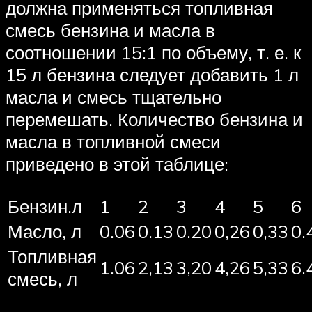
должна применяться топливная
смесь бензина и масла в
соотношении 15:1 по объему, т. е. к
15 л бензина следует добавить 1 л
масла и смесь тщательно
перемешать. Количество бензина и
масла в топливной смеси
приведено в этой таблице:
Бензин.л
1
2
3
4
5
6
Масло, л
0.06
0.13
0.20
0,26
0,33
0.
Топливная
1.06
2,13
3,20
4,26
5,33
6.
смесь, л