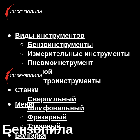
Виды инструментов
Бензоинструменты
Измерительные инструменты
Пневмоинструмент
Ручной
Электроинструменты
Станки
Сверлильный
Меню
Шлифовальный
Фрезерный
Бензопила
Токарный
Болгарка