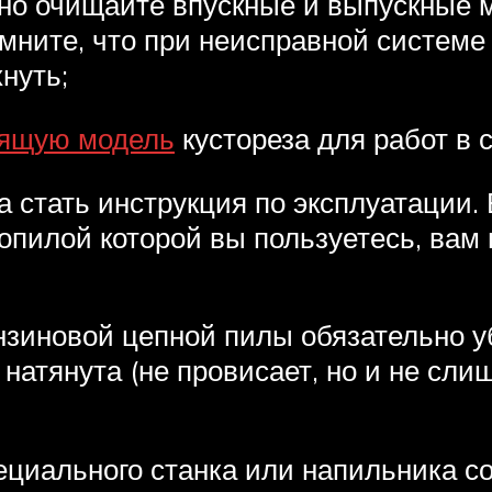
ьно очищайте впускные и выпускные 
омните, что при неисправной систем
нуть;
дящую модель
кустореза для работ в 
тать инструкция по эксплуатации. 
опилой которой вы пользуетесь, вам
зиновой цепной пилы обязательно уб
натянута (не провисает, но и не сли
ециального станка или напильника с