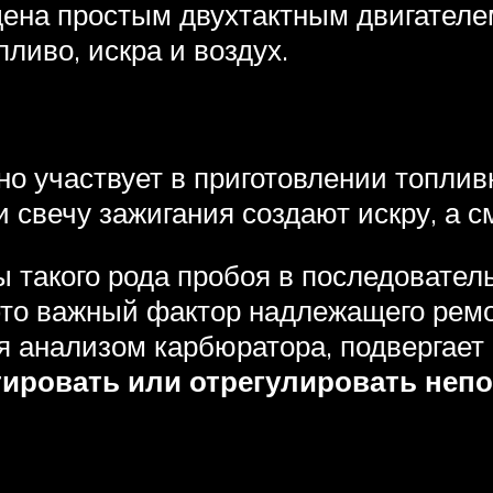
ащена простым двухтактным двигателе
пливо, искра и воздух.
о участвует в приготовлении топли
 свечу зажигания создают искру, а см
 такого рода пробоя в последователь
то важный фактор надлежащего ремон
я анализом карбюратора, подвергает 
ировать или отрегулировать неп