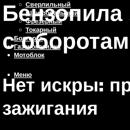
Бензопила 
Сверлильный
Шлифовальный
Фрезерный
Токарный
с оборотам
Болгарка
Газонокосилка
Мотоблок
Меню
Нет искры: 
зажигания