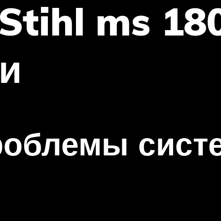
Stihl ms 1
и
проблемы сист