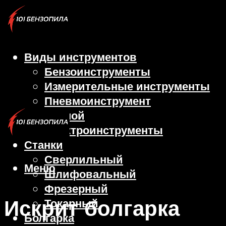
Виды инструментов
Бензоинструменты
Измерительные инструменты
Пневмоинструмент
Ручной
Электроинструменты
Станки
Сверлильный
Меню
Шлифовальный
Фрезерный
Искрит болгарка
Токарный
Болгарка