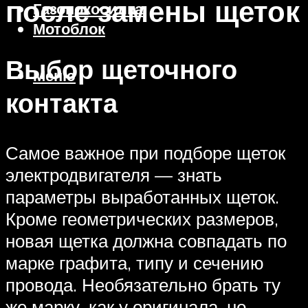
после замены щеток
Газонокосилка
Мотоблок
Выбор щеточного
Меню
контакта
Самое важное при подборе щеток
электродвигателя — знать
параметры выработанных щеток.
Кроме геометрических размеров,
новая щетка должна совпадать по
марке графита, типу и сечению
провода. Необязательно брать ту
же марку, как у оригинала, но