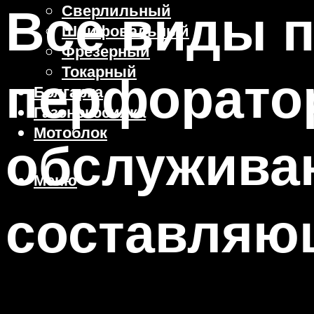
Все виды п
Сверлильный
Шлифовальный
Фрезерный
Токарный
перфоратор
Болгарка
Газонокосилка
Мотоблок
обслуживан
Меню
составляю