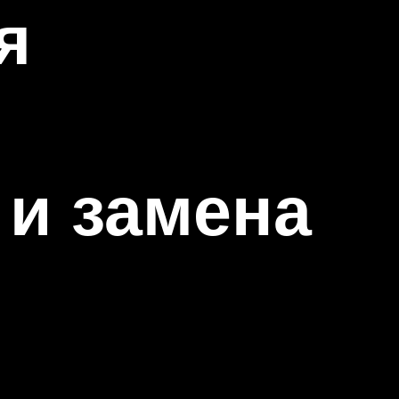
я
 и замена