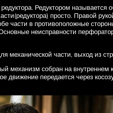
т редуктора. Редуктором называется 
асти(редуктора) просто. Правой рукой
обе части в противоположные стороны
 Основные неисправности перфорато
ля механической части, выход из стр
ый механизм собран на внутреннем к
ное движение передается через косо