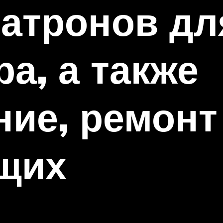
атронов дл
а, а также
ие, ремонт
щих