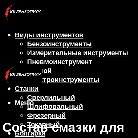
Виды инструментов
Бензоинструменты
Измерительные инструменты
Пневмоинструмент
Ручной
Электроинструменты
Станки
Сверлильный
Меню
Шлифовальный
Фрезерный
Состав смазки для
Токарный
Болгарка