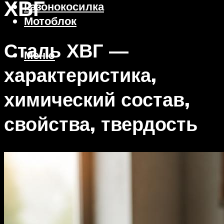
ХВГ
Газонокосилка
Мотоблок
Сталь ХВГ —
Меню
характеристика,
химический состав,
свойства, твердость