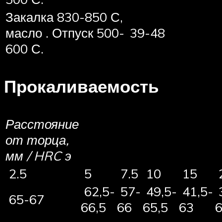
Закалка 830-850 С,
масло . Отпуск 500-
39-48
600 С.
Прокаливаемость
Расстояние
от торца,
мм / HRC э
2.5
5
7.5
10
15
62,5-
57-
49,5-
41,5-
3
65-67
66,5
66
65,5
63