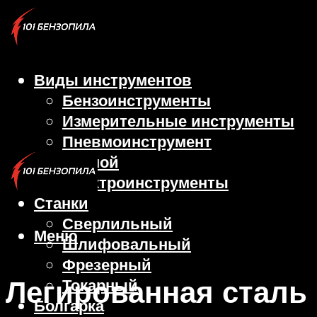
Виды инструментов
Бензоинструменты
Измерительные инструменты
Пневмоинструмент
Ручной
Электроинструменты
Станки
Сверлильный
Меню
Шлифовальный
Фрезерный
Легированная сталь
Токарный
Болгарка