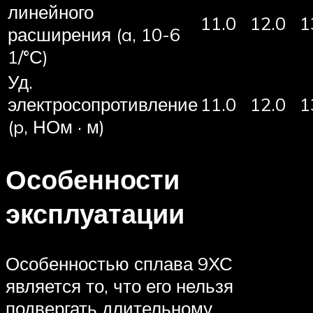
линейного
11.0
12.0
1
расширения (a, 10-6
1/°С)
Уд.
электросопротивление
11.0
12.0
1
(p, НОм · м)
Особенности
эксплуатации
Особенностью сплава 9ХС
является то, что его нельзя
подвергать длительному