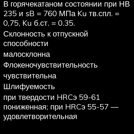
В горячекатаном состоянии при НВ
235 и sB = 760 МПа Ku тв.спл. =
0,75, Ku б.ст. = 0.35.
Склонность к отпускной
способности
малосклонна
Флокеночувствительность
чувствительна
Шлифуемость
при твердости HRCэ 59-61
пониженная; при HRCэ 55-57 —
удовлетворительная