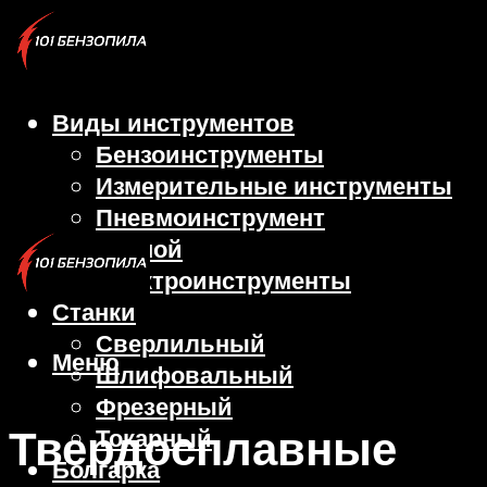
Виды инструментов
Бензоинструменты
Измерительные инструменты
Пневмоинструмент
Ручной
Электроинструменты
Станки
Сверлильный
Меню
Шлифовальный
Фрезерный
Твердосплавные
Токарный
Болгарка