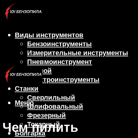
Виды инструментов
Бензоинструменты
Измерительные инструменты
Пневмоинструмент
Ручной
Электроинструменты
Станки
Сверлильный
Меню
Шлифовальный
Фрезерный
Чем пилить
Токарный
Болгарка