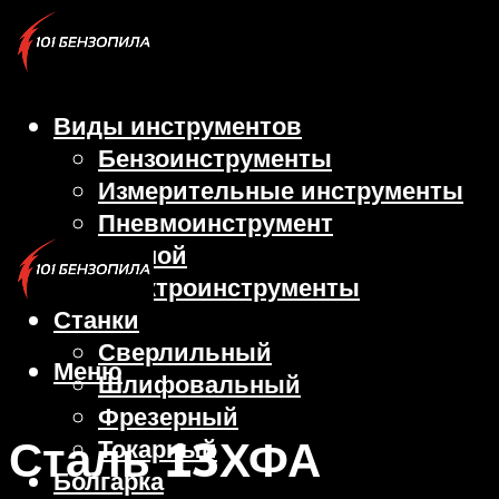
Виды инструментов
Бензоинструменты
Измерительные инструменты
Пневмоинструмент
Ручной
Электроинструменты
Станки
Сверлильный
Меню
Шлифовальный
Фрезерный
Сталь 13ХФА
Токарный
Болгарка