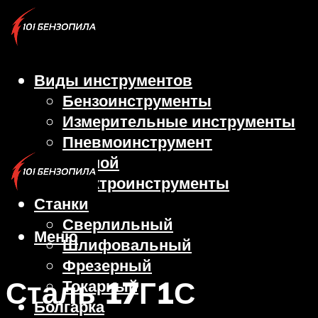
Виды инструментов
Бензоинструменты
Измерительные инструменты
Пневмоинструмент
Ручной
Электроинструменты
Станки
Сверлильный
Меню
Шлифовальный
Фрезерный
Сталь 17Г1С
Токарный
Болгарка