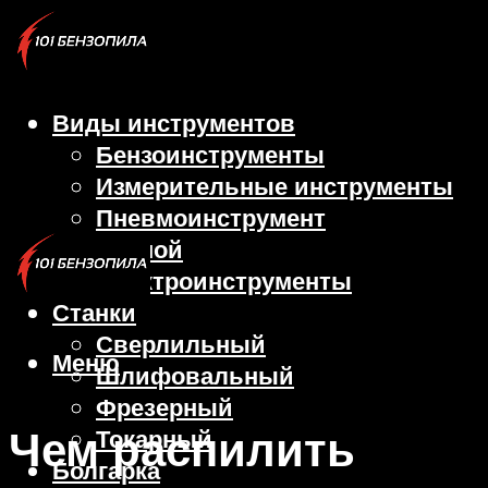
Виды инструментов
Бензоинструменты
Измерительные инструменты
Пневмоинструмент
Ручной
Электроинструменты
Станки
Сверлильный
Меню
Шлифовальный
Фрезерный
Чем распилить
Токарный
Болгарка