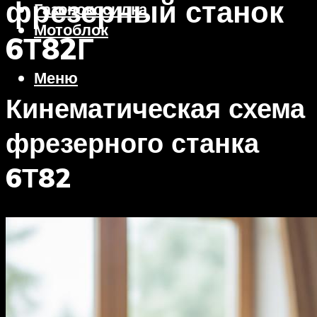
фрезерный станок
Газонокосилка
Мотоблок
6Т82Г
Меню
Кинематическая схема
фрезерного станка
6Т82