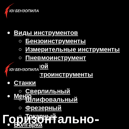
Виды инструментов
Бензоинструменты
Измерительные инструменты
Пневмоинструмент
Ручной
Электроинструменты
Станки
Сверлильный
Меню
Шлифовальный
Фрезерный
Горизонтально-
Токарный
Болгарка