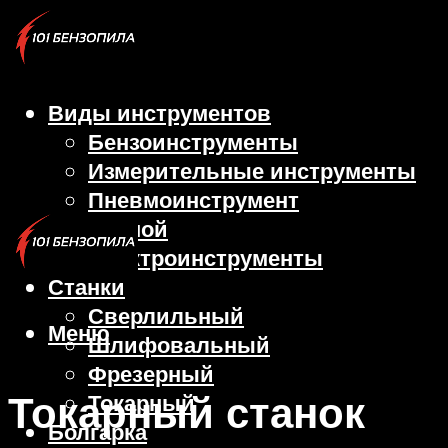
Виды инструментов
Бензоинструменты
Измерительные инструменты
Пневмоинструмент
Ручной
Электроинструменты
Станки
Сверлильный
Меню
Шлифовальный
Фрезерный
Токарный станок
Токарный
Болгарка