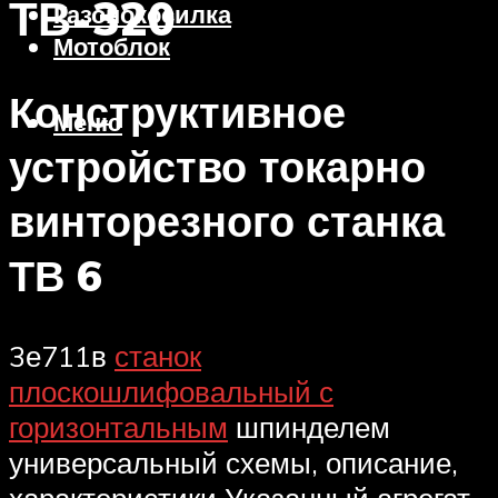
ТВ-320
Газонокосилка
Мотоблок
Конструктивное
Меню
устройство токарно
винторезного станка
ТВ 6
3е711в
станок
плоскошлифовальный с
горизонтальным
шпинделем
универсальный схемы, описание,